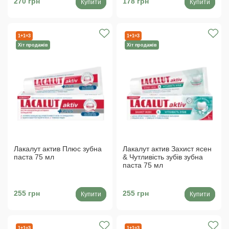
270 грн
178 грн
Купити
Купити
1+1=3
1+1=3
Хіт продажів
Хіт продажів
Лакалут актив Плюс зубна
Лакалут актив Захист ясен
паста 75 мл
& Чутливість зубів зубна
паста 75 мл
255 грн
255 грн
Купити
Купити
1+1=3
1+1=3