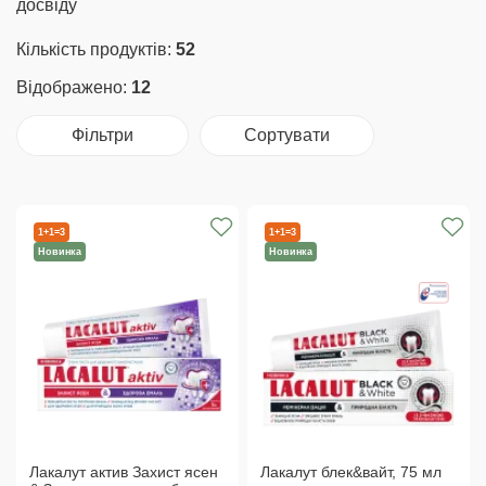
досвіду
Кількість продуктів:
52
Відображено:
12
Фільтри
Сортувати
1+1=3
1+1=3
Новинка
Новинка
Лакалут актив Захист ясен
Лакалут блек&вайт, 75 мл