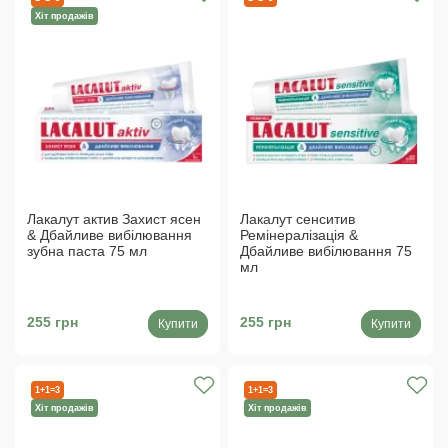
Хіт продажів
Лакалут актив Захист ясен
Лакалут сенситив
& Дбайливе вибілювання
Ремінералізація &
зубна паста 75 мл
Дбайливе вибілювання 75
мл
255 грн
255 грн
Купити
Купити
1+1=3
1+1=3
Хіт продажів
Хіт продажів