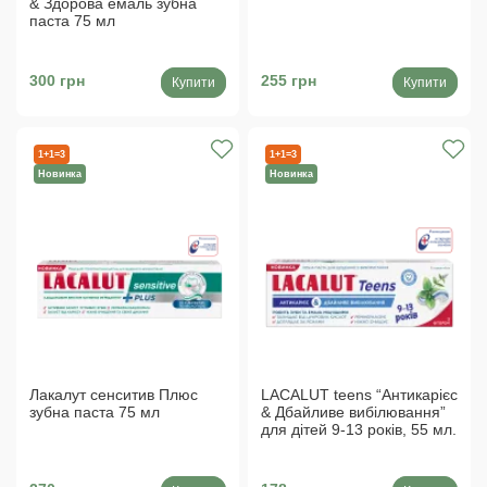
& Здорова емаль зубна
паста 75 мл
300 грн
255 грн
Купити
Купити
1+1=3
1+1=3
Новинка
Новинка
Лакалут сенситив Плюс
LACALUT teens “Антикарієс
зубна паста 75 мл
& Дбайливе вибілювання”
для дітей 9-13 років, 55 мл.