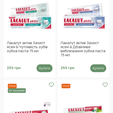
Лакалут актив Захист
Лакалут актив Захист
ясен & Чутливість зубів
ясен & Дбайливе
зубна паста 75 мл
вибілювання зубна паста
75 мл
255 грн
255 грн
Купити
Купити
1+1=3
1+1=3
Хіт продажів