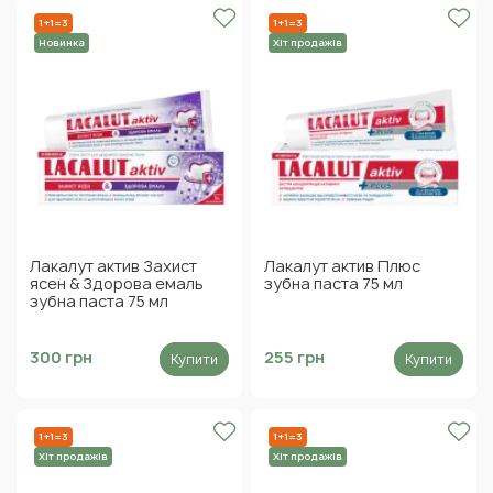
1+1=3
1+1=3
Новинка
Хіт продажів
Лакалут актив Захист
Лакалут актив Плюс
ясен & Здорова емаль
зубна паста 75 мл
зубна паста 75 мл
300 грн
255 грн
Купити
Купити
1+1=3
1+1=3
Хіт продажів
Хіт продажів