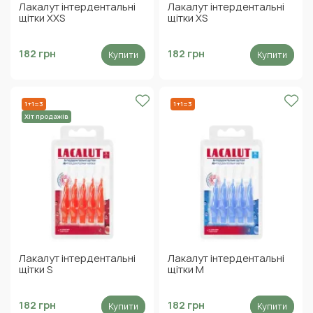
Лакалут інтердентальні
Лакалут інтердентальні
щітки XXS
щітки XS
182 грн
182 грн
Купити
Купити
1+1=3
1+1=3
Хіт продажів
Лакалут інтердентальні
Лакалут інтердентальні
щітки S
щітки M
182 грн
182 грн
Купити
Купити