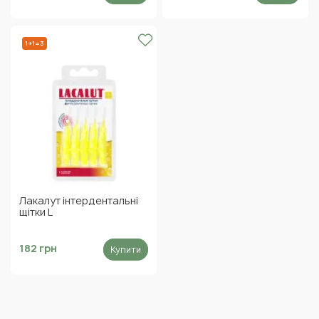
1+1=3
Лакалут інтердентальні
щітки L
182 грн
Купити