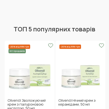
ТОП 5 популярних товарів
-20% від 889 грн
-20% від 889 грн
Хіт продажів
Olivenöl Зволожуючий
Olivenöl Нічний крем з
крем з гіалуроновою
керамідами, 50 мл
кислотою, 50 мл