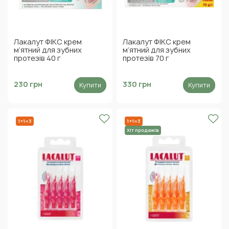
Лакалут ФІКС крем
Лакалут ФІКС крем
м’ятний для зубних
м’ятний для зубних
протезів 40 г
протезів 70 г
230 грн
330 грн
Купити
Купити
1+1=3
1+1=3
Хіт продажів