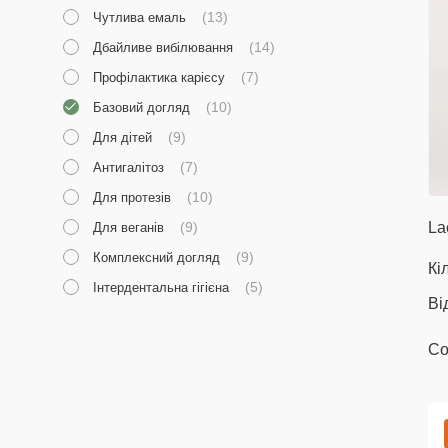
(13)
Чутлива емаль
(14)
Дбайливе вибілювання
(7)
Профілактика карієсу
(10)
Базовий догляд
(9)
Для дітей
(7)
Антигалітоз
(10)
Для протезів
(9)
La
Для веганів
(9)
Комплексний догляд
Кі
(5)
Інтердентальна гігієна
Ві
Со