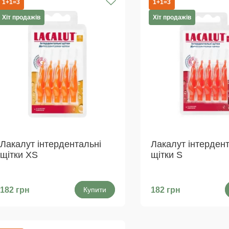
1+1=3
1+1=3
Хіт продажів
Хіт продажів
Лакалут інтердентальні
Лакалут інтердент
щітки XS
щітки S
182 грн
Купити
182 грн