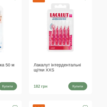
ка 50 м
Лакалут інтердентальні
щітки XXS
Купити
182 грн
Купити