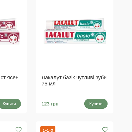
ист ясен
Лакалут базік чутливі зуби
75 мл
Купити
123 грн
Купити
1+1=3