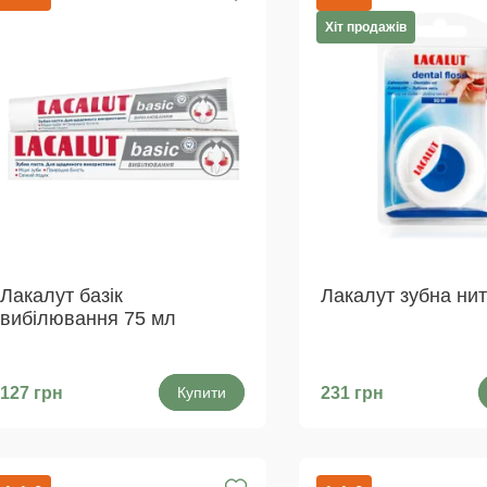
Хіт продажів
Лакалут базік
Лакалут зубна нит
вибілювання 75 мл
127 грн
Купити
231 грн