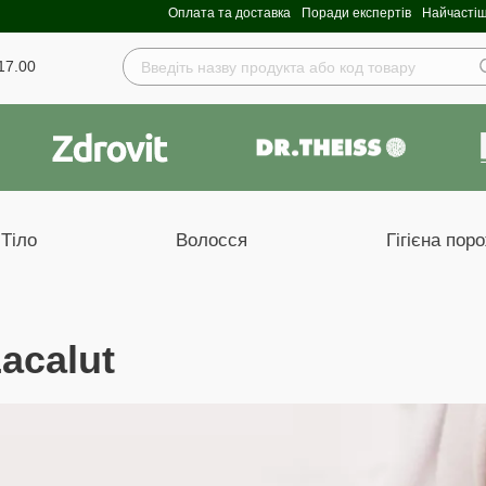
Оплата та доставка
Поради експертів
Найчастіш
17.00
Тіло
Волосся
Гігієна пор
acalut