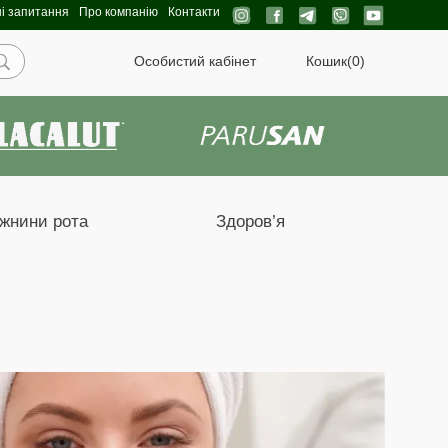
і запитання
Про компанію
Контакти
Особистий кабінет
Кошик
(0)
ожнини рота
Здоров’я