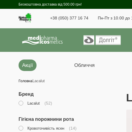
Безкоштовна доставка від 500.00 грн!
+38 (050) 377 16 74
Пн-Пт з 10.00 до 
Акції
Обличчя
Lacalut
Головна
Бренд
L
(52)
Lacalut
Гігієна порожнини рота
(14)
Кровоточивість ясен