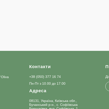
и
Контакти
П
+38 (050) 377 16 74
Ді
D'Oliva
Пн-Пт з 10.00 до 17.00
Адреса
08131, Україна, Київська обл.,
Бучанський р-н., с. Софіївська
Борщагівка, вул. Софіївська, 1