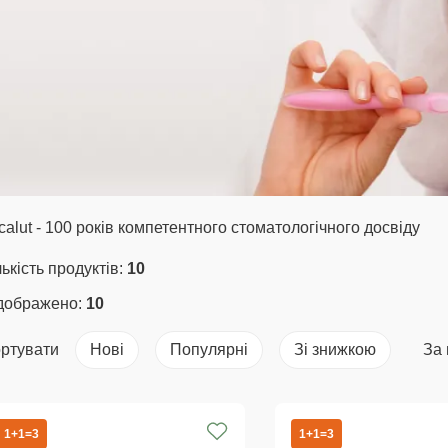
calut - 100 років компетентного стоматологічного досвіду
лькість продуктів:
10
дображено:
10
ртувати
Нові
Популярні
Зі знижкою
За
1+1=3
1+1=3