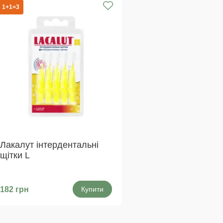
1+1=3
Лакалут інтердентальні
щітки L
182 грн
Купити