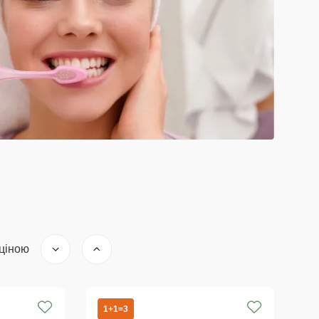
 ціною
1+1=3