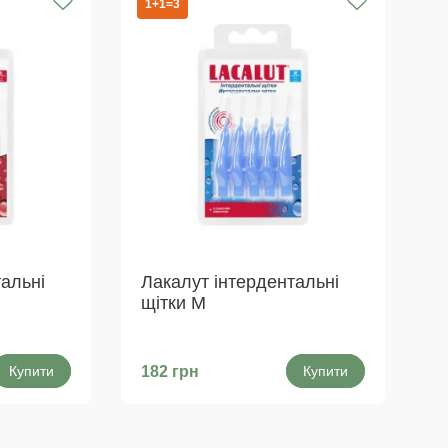
1+1=3
альні
Лакалут інтердентальні
щітки M
Купити
182 грн
Купити