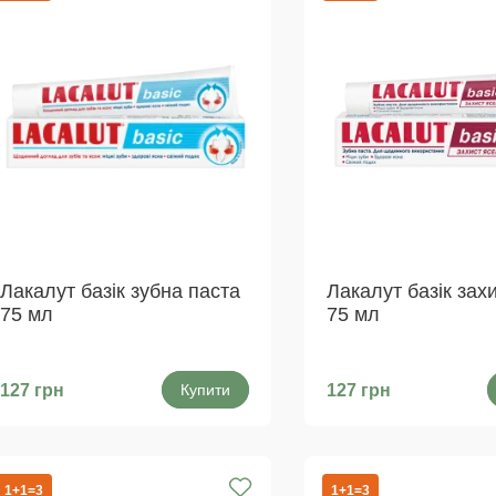
Лакалут базік зубна паста
Лакалут базік зах
75 мл
75 мл
127 грн
Купити
127 грн
1+1=3
1+1=3