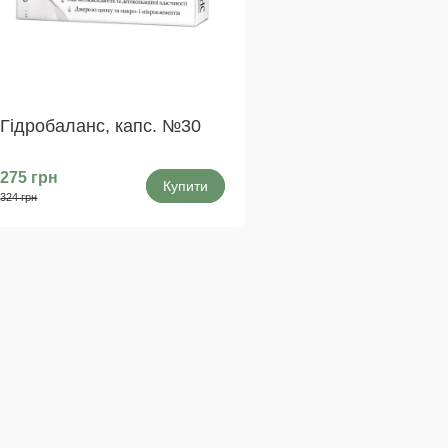
Гідробаланс, капс. №30
275 грн
Купити
324 грн