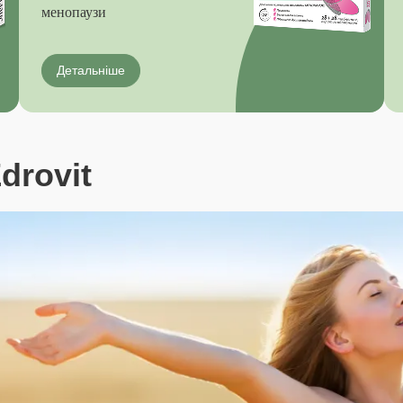
менопаузи
Детальніше
drovit