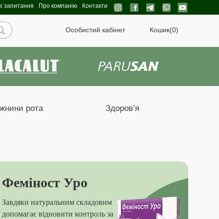
і запитання
Про компанію
Контакти
Особистий кабінет
Кошик
(0)
ожнини рота
Здоров’я
Феміност Уро
Завдяки натуральним складовим
допомагає відновити контроль за