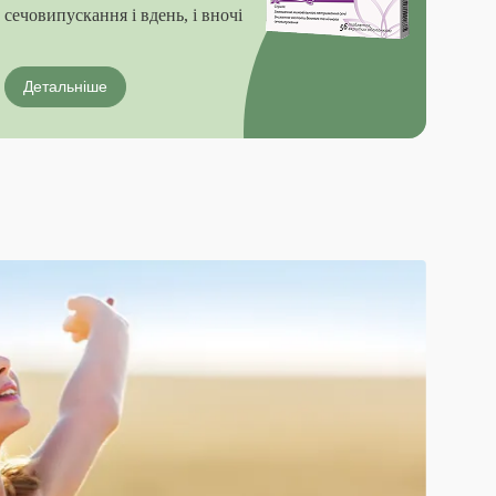
сечовипускання і вдень, і вночі
Детальніше