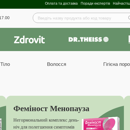
Оплата та доставка
Поради експертів
Найчастіш
17.00
Тіло
Волосся
Гігієна пор
Феміност Менопауза
Негормональний комплекс день-
ніч для полегшення симптомів