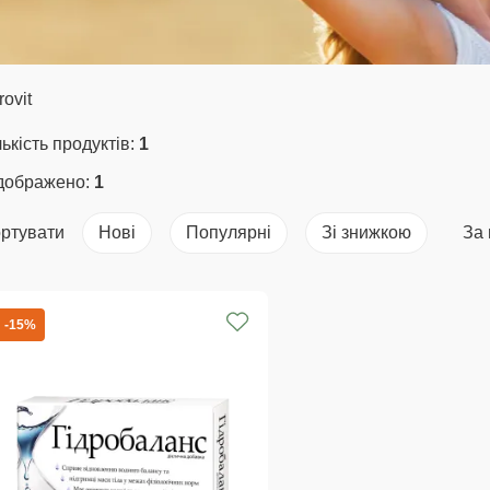
rovit
лькість продуктів:
1
дображено:
1
ртувати
Нові
Популярні
Зі знижкою
За
-15%