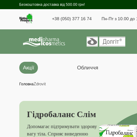
Безкоштовна доставка від 500.00 грн!
+38 (050) 377 16 74
Пн-Пт з 10.00 до 
Акції
Обличчя
Zdrovit
Головна
Гідробаланс Cлім
Допомагає підтримувати здорову
вагу тіла. Сприяє виведенню